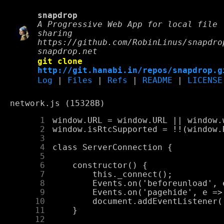
snapdrop
A Progressive Web App for local file
sharing
https://github.com/RobinLinus/snapdro
snapdrop.net
git clone
http://git.hanabi.in/repos/snapdrop.g
Log
|
Files
|
Refs
|
README
|
LICENSE
network.js (15328B)
      1
      2
      3
      4
      5
      6
      7
      8
      9
     10
     11
     12