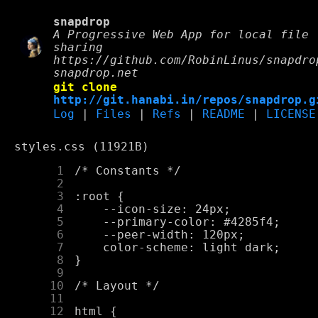
snapdrop
A Progressive Web App for local file
sharing
https://github.com/RobinLinus/snapdro
snapdrop.net
git clone
http://git.hanabi.in/repos/snapdrop.g
Log
|
Files
|
Refs
|
README
|
LICENSE
styles.css (11921B)
      1
      2
      3
      4
      5
      6
      7
      8
      9
     10
     11
     12