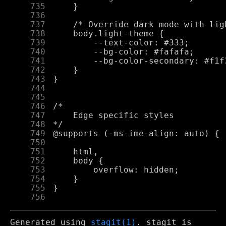
    735
    736
    737
    738
    739
    740
    741
    742
    743
    744
    745
    746
    747
    748
    749
    750
    751
    752
    753
    754
    755
    756
Generated using
stagit(1)
. stagit is