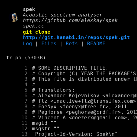
spek
Acoustic spectrum analyser
https://github.com/alexkay/spek
spek.cc
git clone
http://git.hanabi.in/repos/spek.git
Log
|
Files
|
Refs
|
README
fr.po (5303B)
      1
      2
      3
      4
      5
      6
      7
      8
      9
     10
     11
     12
     13