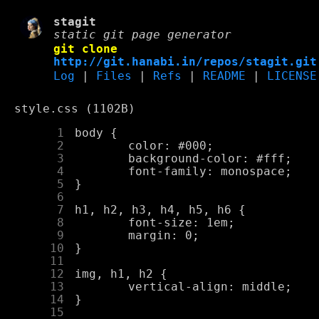
stagit
static git page generator
git clone
http://git.hanabi.in/repos/stagit.git
Log
|
Files
|
Refs
|
README
|
LICENSE
style.css (1102B)
      1
      2
      3
      4
      5
      6
      7
      8
      9
     10
     11
     12
     13
     14
     15