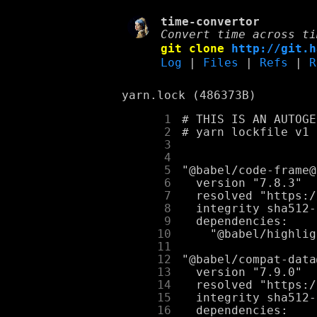
time-convertor
Convert time across ti
git clone
http://git.h
Log
|
Files
|
Refs
|
R
yarn.lock (486373B)
      1
      2
      3
      4
      5
      6
      7
      8
      9
     10
     11
     12
     13
     14
     15
     16