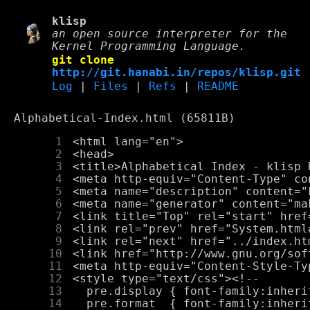
klisp
an open source interpreter for the
Kernel Programming Language.
git clone
http://git.hanabi.in/repos/klisp.git
Log
|
Files
|
Refs
|
README
Alphabetical-Index.html (65811B)
      1
      2
      3
      4
      5
      6
      7
      8
      9
     10
     11
     12
     13
     14