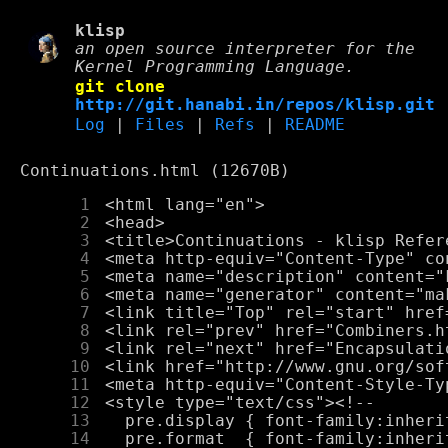
klisp
an open source interpreter for the
Kernel Programming Language.
git clone
http://git.hanabi.in/repos/klisp.git
Log
|
Files
|
Refs
|
README
Continuations.html (12670B)
      1
      2
      3
      4
      5
      6
      7
      8
      9
     10
     11
     12
     13
     14