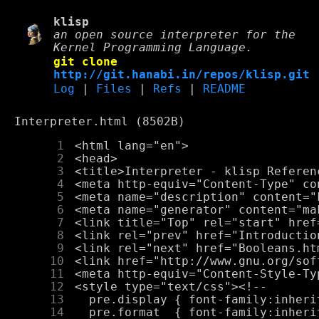
klisp
an open source interpreter for the
Kernel Programming Language.
git clone
http://git.hanabi.in/repos/klisp.git
Log
|
Files
|
Refs
|
README
Interpreter.html (8502B)
      1
      2
      3
      4
      5
      6
      7
      8
      9
     10
     11
     12
     13
     14