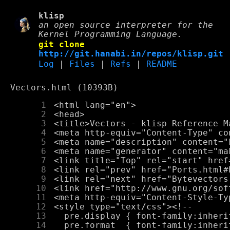
klisp
an open source interpreter for the
Kernel Programming Language.
git clone
http://git.hanabi.in/repos/klisp.git
Log
|
Files
|
Refs
|
README
Vectors.html (10393B)
      1
      2
      3
      4
      5
      6
      7
      8
      9
     10
     11
     12
     13
     14