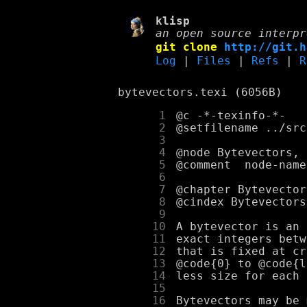
klisp
an open source interpr
git clone
http://git.h
Log
|
Files
|
Refs
|
R
bytevectors.texi (6056B)
      1
      2
      3
      4
      5
      6
      7
      8
      9
     10
     11
     12
     13
     14
     15
     16