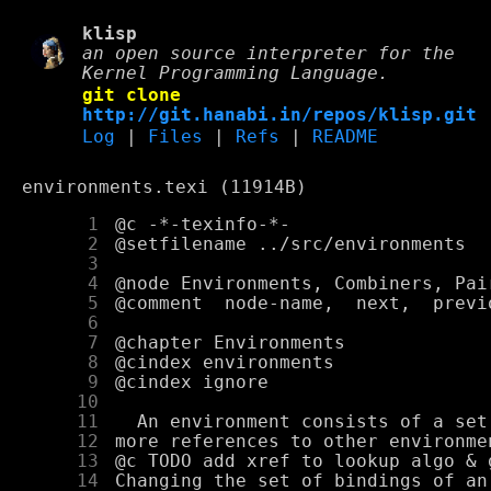
klisp
an open source interpreter for the
Kernel Programming Language.
git clone
http://git.hanabi.in/repos/klisp.git
Log
|
Files
|
Refs
|
README
environments.texi (11914B)
      1
      2
      3
      4
      5
      6
      7
      8
      9
     10
     11
     12
     13
     14