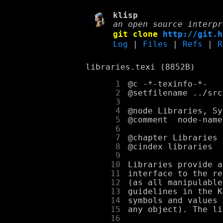
klisp
an open source interpr
git clone
http://git.h
Log
|
Files
|
Refs
|
R
libraries.texi (8852B)
      1
      2
      3
      4
      5
      6
      7
      8
      9
     10
     11
     12
     13
     14
     15
     16