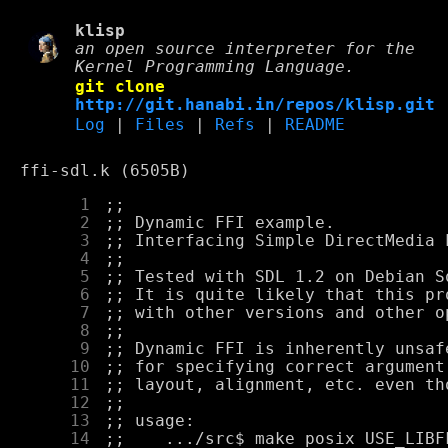
klisp
an open source interpreter for the
Kernel Programming Language.
git clone
http://git.hanabi.in/repos/klisp.git
Log
|
Files
|
Refs
|
README
ffi-sdl.k (6505B)
      1
      2
      3
      4
      5
      6
      7
      8
      9
     10
     11
     12
     13
     14