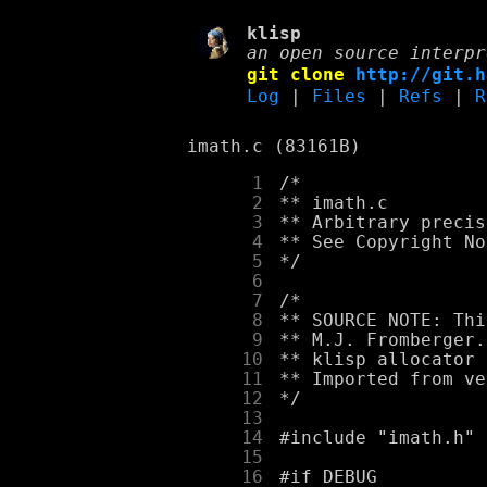
klisp
an open source interpr
git clone
http://git.h
Log
|
Files
|
Refs
|
R
imath.c (83161B)
      1
      2
      3
      4
      5
      6
      7
      8
      9
     10
     11
     12
     13
     14
     15
     16