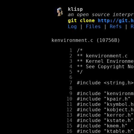
klisp
an open source interpr
git clone
http://git.h
Log
|
Files
|
Refs
|
R
kenvironment.c (10756B)
      1
      2
      3
      4
      5
      6
      7
      8
      9
     10
     11
     12
     13
     14
     15
     16