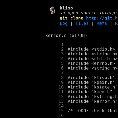
klisp
an open source interpr
git clone
http://git.h
Log
|
Files
|
Refs
|
R
kerror.c (6173B)
      1
      2
      3
      4
      5
      6
      7
      8
      9
     10
     11
     12
     13
     14
     15
     16