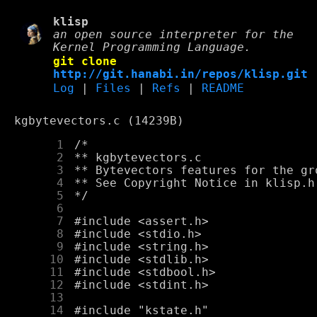
klisp
an open source interpreter for the
Kernel Programming Language.
git clone
http://git.hanabi.in/repos/klisp.git
Log
|
Files
|
Refs
|
README
kgbytevectors.c (14239B)
      1
      2
      3
      4
      5
      6
      7
      8
      9
     10
     11
     12
     13
     14