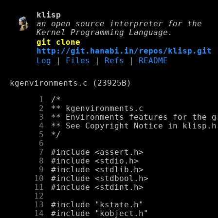
klisp
an open source interpreter for the
Kernel Programming Language.
git clone
http://git.hanabi.in/repos/klisp.git
Log
|
Files
|
Refs
|
README
kgenvironments.c (23925B)
      1
      2
      3
      4
      5
      6
      7
      8
      9
     10
     11
     12
     13
     14