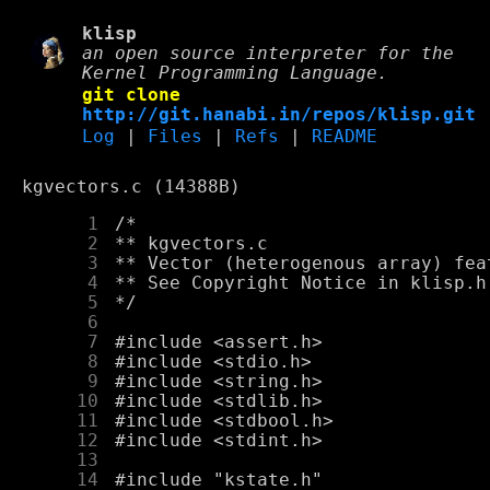
klisp
an open source interpreter for the
Kernel Programming Language.
git clone
http://git.hanabi.in/repos/klisp.git
Log
|
Files
|
Refs
|
README
kgvectors.c (14388B)
      1
      2
      3
      4
      5
      6
      7
      8
      9
     10
     11
     12
     13
     14