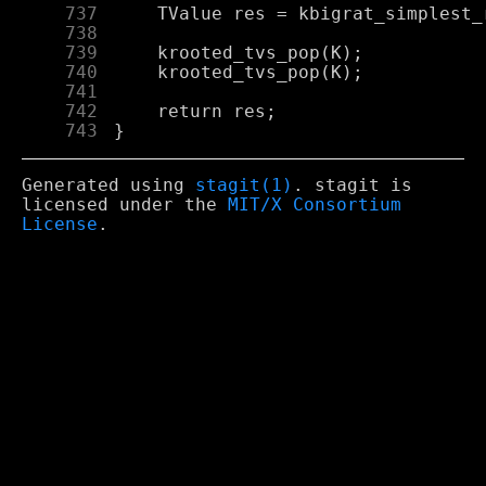
    737
    738
    739
    740
    741
    742
    743
Generated using
stagit(1)
. stagit is
licensed under the
MIT/X Consortium
License
.