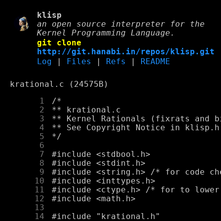
klisp
an open source interpreter for the
Kernel Programming Language.
git clone
http://git.hanabi.in/repos/klisp.git
Log
|
Files
|
Refs
|
README
krational.c (24575B)
      1
      2
      3
      4
      5
      6
      7
      8
      9
     10
     11
     12
     13
     14