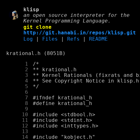
klisp
an open source interpreter for the
Kernel Programming Language.
git clone
http://git.hanabi.in/repos/klisp.git
Log
|
Files
|
Refs
|
README
krational.h (8051B)
      1
      2
      3
      4
      5
      6
      7
      8
      9
     10
     11
     12
     13
     14