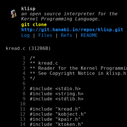
klisp
an open source interpreter for the
Kernel Programming Language.
git clone
http://git.hanabi.in/repos/klisp.git
Log
|
Files
|
Refs
|
README
kread.c (31206B)
      1
      2
      3
      4
      5
      6
      7
      8
      9
     10
     11
     12
     13
     14