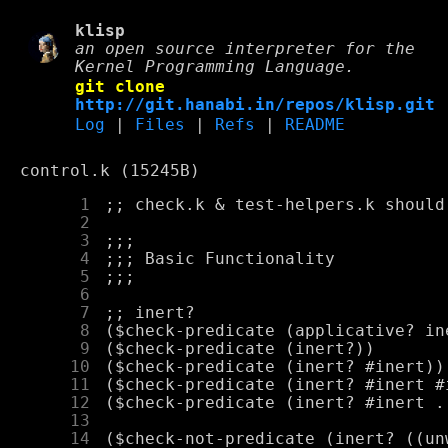
klisp
an open source interpreter for the
Kernel Programming Language.
git clone
http://git.hanabi.in/repos/klisp.git
Log
|
Files
|
Refs
|
README
control.k (15245B)
      1
      2
      3
      4
      5
      6
      7
      8
      9
     10
     11
     12
     13
     14