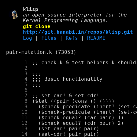
klisp
an open source interpreter for the
Kernel Programming Language.
git clone
http://git.hanabi.in/repos/klisp.git
Log
|
Files
|
Refs
|
README
pair-mutation.k (7305B)
      1
      2
      3
      4
      5
      6
      7
      8
      9
     10
     11
     12
     13
     14