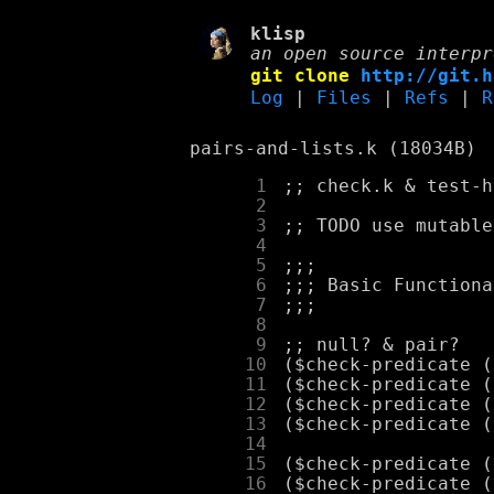
klisp
an open source interpr
git clone
http://git.h
Log
|
Files
|
Refs
|
R
pairs-and-lists.k (18034B)
      1
      2
      3
      4
      5
      6
      7
      8
      9
     10
     11
     12
     13
     14
     15
     16