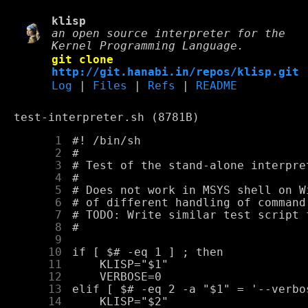
klisp
an open source interpreter for the
Kernel Programming Language.
git clone
http://git.hanabi.in/repos/klisp.git
Log
|
Files
|
Refs
|
README
test-interpreter.sh (8781B)
      1
      2
      3
      4
      5
      6
      7
      8
      9
     10
     11
     12
     13
     14