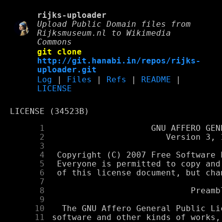
rijks-uploader
Upload Public Domain files from
Rijksmuseum.nl to Wikimedia
Commons
git clone
http://git.hanabi.in/repos/rijks-
uploader.git
Log
|
Files
|
Refs
|
README
|
LICENSE
LICENSE (34523B)
      1
      2
      3
      4
      5
      6
      7
      8
      9
     10
     11