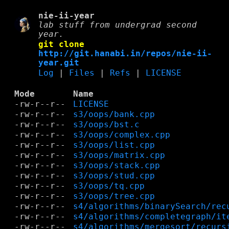
nie-ii-year
lab stuff from undergrad second
year.
git clone
http://git.hanabi.in/repos/nie-ii-
year.git
Log
|
Files
|
Refs
|
LICENSE
Mode
Name
-rw-r--r--
LICENSE
-rw-r--r--
s3/oops/bank.cpp
-rw-r--r--
s3/oops/bst.c
-rw-r--r--
s3/oops/complex.cpp
-rw-r--r--
s3/oops/list.cpp
-rw-r--r--
s3/oops/matrix.cpp
-rw-r--r--
s3/oops/stack.cpp
-rw-r--r--
s3/oops/stud.cpp
-rw-r--r--
s3/oops/tq.cpp
-rw-r--r--
s3/oops/tree.cpp
-rw-r--r--
s4/algorithms/binarySearch/rec
-rw-r--r--
s4/algorithms/completegraph/it
-rw-r--r--
s4/algorithms/mergesort/recurs