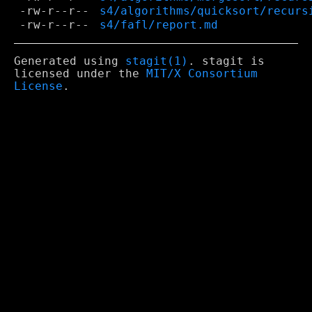
-rw-r--r--
s4/algorithms/quicksort/recurs
-rw-r--r--
s4/fafl/report.md
Generated using
stagit(1)
. stagit is
licensed under the
MIT/X Consortium
License
.